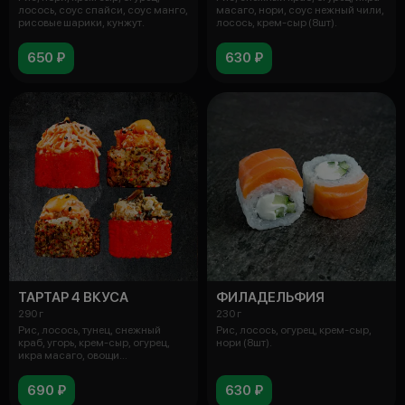
лосось, соус спайси, соус манго,
масаго, нори, соус нежный чили,
рисовые шарики, кунжут.
лосось, крем-сыр (8шт).
650 ₽
630 ₽
ТАРТАР 4 ВКУСА
ФИЛАДЕЛЬФИЯ
290 г
230 г
Рис, лосось, тунец, снежный
Рис, лосось, огурец, крем-сыр,
краб, угорь, крем-сыр, огурец,
нори (8шт).
икра масаго, овощи
дегидрирован
690 ₽
630 ₽