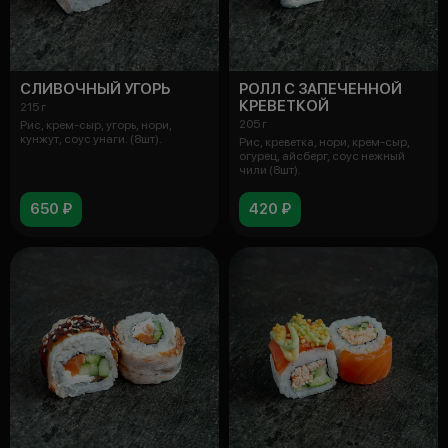
СЛИВОЧНЫЙ УГОРЬ
РОЛЛ С ЗАПЕЧЕННОЙ
КРЕВЕТКОЙ
215 г
205 г
Рис, крем-сыр, угорь, нори,
кунжут, соус унаги. (8шт).
Рис, креветка, нори, крем-сыр,
огурец, айсберг, соус нежный
чили (8шт).
650 ₽
420 ₽