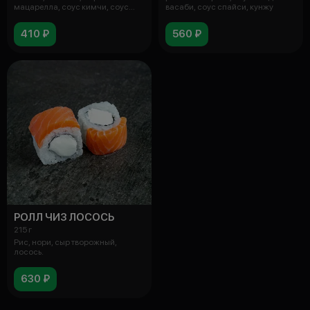
мацарелла, соус кимчи, соус
васаби, соус спайси, кунжу
унаги.
410 ₽
560 ₽
РОЛЛ ЧИЗ ЛОСОСЬ
215 г
Рис, нори, сыр творожный,
лосось.
630 ₽