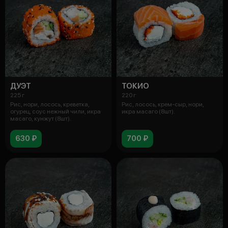
ДУЭТ
ТОКИО
225 г
220 г
Рис, нори, лосось, креветка,
Рис, лосось, крем-сыр, нори,
огурец, соус нежный чили, икра
икра масаго (8шт).
масаго, кунжут (8шт).
630 ₽
700 ₽