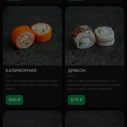
КАЛИФОРНИЯ
ДРАКОН
210 г
230 г
Рис, снежный краб, огурец, икра
Рис, угорь, снежный краб, соус
масаго, нори, соус нежный чили
нежный чили, икра масаго, крем-
(8шт).
сыр, огурец, нори, кунжут бе
450 ₽
670 ₽