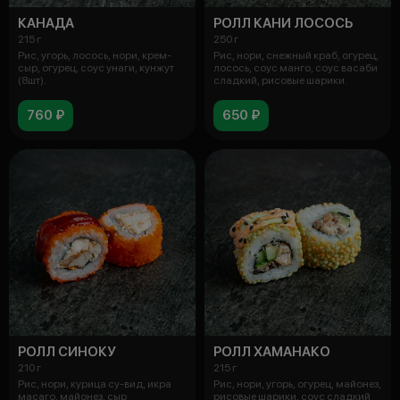
КАНАДА
РОЛЛ КАНИ ЛОСОСЬ
215 г
250 г
Рис, угорь, лосось, нори, крем-
Рис, нори, снежный краб, огурец,
сыр, огурец, соус унаги, кунжут
лосось, соус манго, соус васаби
(8шт).
сладкий, рисовые шарики.
760 ₽
650 ₽
РОЛЛ СИНОКУ
РОЛЛ ХАМАНАКО
210 г
215 г
Рис, нори, курица су-вид, икра
Рис, нори, угорь, огурец, майонез,
масаго, майонез, сыр
рисовые шарики, соус сладкий