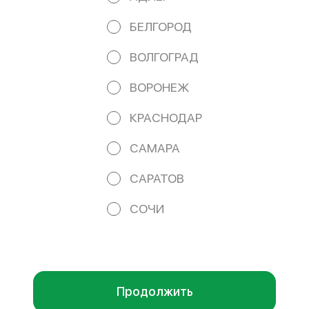
Банка ВТБ (ПАО) Кор/сч. 30101810145250000411 БИК
044525411 e-mail: iamphoru@yandex.ru
БЕЛГОРОД
Работает на эффективном ядре
Foodpicásso
ver. 3.2
ВОЛГОГРАД
ВОРОНЕЖ
ПОЛИТИКА КОНФИДЕНЦИАЛЬНОСТИ
КРАСНОДАР
ПУБЛИЧНАЯ ОФЕРТА
САМАРА
САРАТОВ
Акции, скидки, кэшбэк − в нашем приложении!
СОЧИ
Мы используем куки.
Пользуясь сайтом, вы даёте согласие на
обработку файлов cookie вашего браузера и использование
аналитических сервисов согласно нашей
политике
конфиденциальности
.
ОК