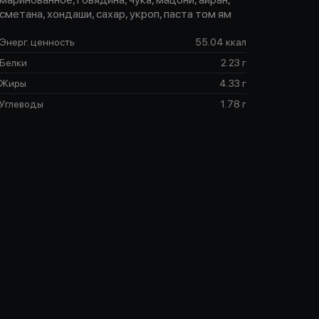
сметана, хондаши, сахар, укроп, паста том ям
Энерг. ценность
55.04 ккал
Белки
2.23 г
Жиры
4.33 г
Углеводы
1.78 г