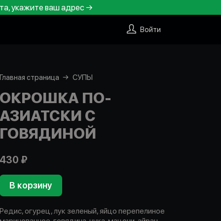
та, укажите ваш адрес →
Войти
Главная страница
СУПЫ
ОКРОШКА ПО-
АЗИАТСКИ С
ГОВЯДИНОЙ
430 ₽
В корзину
Редис, огурец, лук зеленый, яйцо перепелиное
маринованное, говядина, чука, мацони, айран,