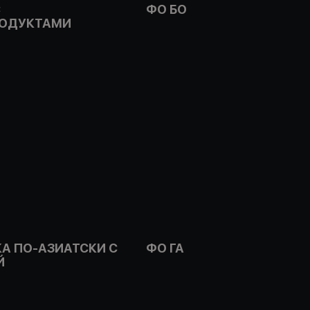
С
ФО БО
ОДУКТАМИ
А ПО-АЗИАТСКИ С
ФО ГА
Й