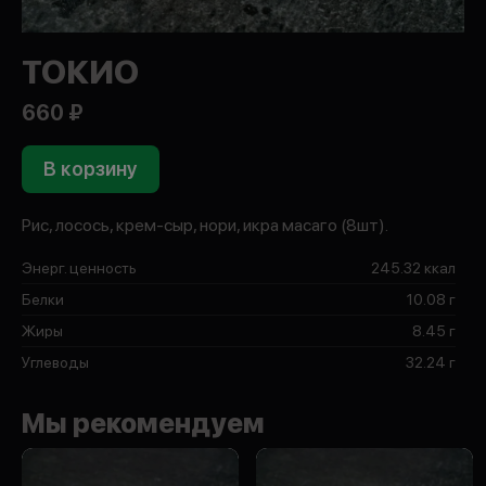
ТОКИО
660 ₽
В корзину
Рис, лосось, крем-сыр, нори, икра масаго (8шт).
Энерг. ценность
245.32 ккал
Белки
10.08 г
Жиры
8.45 г
Углеводы
32.24 г
Мы рекомендуем