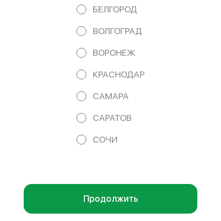
044525411 e-mail: iamphoru@yandex.ru
БЕЛГОРОД
Работает на эффективном ядре
Foodpicásso
ver. 3.2
ВОЛГОГРАД
ВОРОНЕЖ
ПОЛИТИКА КОНФИДЕНЦИАЛЬНОСТИ
КРАСНОДАР
ПУБЛИЧНАЯ ОФЕРТА
САМАРА
САРАТОВ
Акции, скидки, кэшбэк − в нашем приложении!
СОЧИ
Мы используем куки.
Пользуясь сайтом, вы даёте согласие на
обработку файлов cookie вашего браузера и использование
аналитических сервисов согласно нашей
политике
конфиденциальности
.
ОК