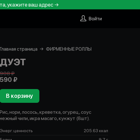
та, укажите ваш адрес →
Войти
Главная страница
ФИРМЕННЫЕ РОЛЛЫ
ДУЭТ
908 ₽
590 ₽
В корзину
Рис, нори, лосось, креветка, огурец, соус
нежный чили, икра масаго, кунжут (8шт).
Энерг. ценность
205.63 ккал
Белки
9.7 г