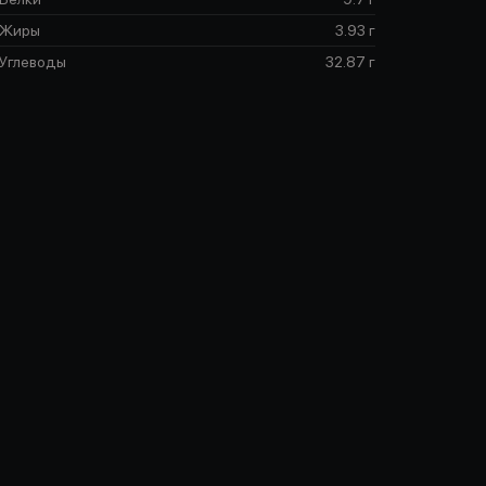
Жиры
3.93 г
Углеводы
32.87 г