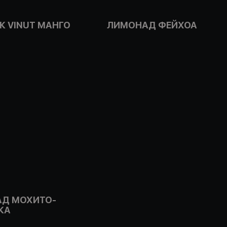
К VINUT МАНГО
ЛИМОНАД ФЕЙХОА
Д МОХИТО-
КА