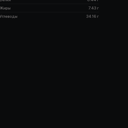
Жиры
7.43 г
Углеводы
34.16 г