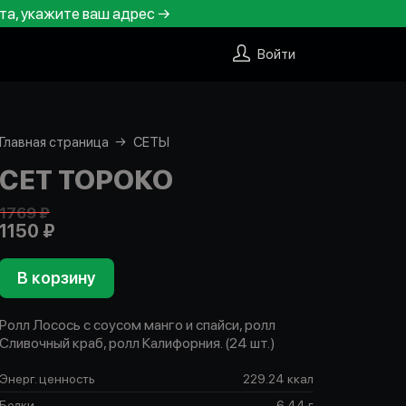
та, укажите ваш адрес →
Войти
Главная страница
СЕТЫ
СЕТ ТОРОКО
1769 ₽
1150 ₽
В корзину
Ролл Лосось с соусом манго и спайси, ролл
Сливочный краб, ролл Калифорния. (24 шт.)
Энерг. ценность
229.24 ккал
Белки
6.44 г