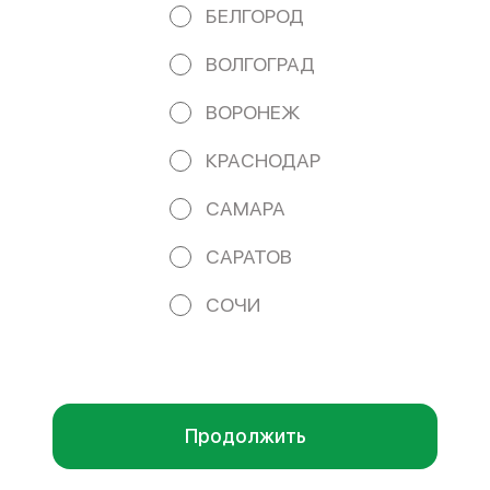
belgorod-office@yandex.ru
БЕЛГОРОД
Работает на эффективном ядре
Foodpicásso
ver. 3.2
ВОЛГОГРАД
ВОРОНЕЖ
ПОЛИТИКА КОНФИДЕНЦИАЛЬНОСТИ
КРАСНОДАР
ПУБЛИЧНАЯ ОФЕРТА
САМАРА
САРАТОВ
Акции, скидки, кэшбэк − в нашем приложении!
СОЧИ
Мы используем куки.
Пользуясь сайтом, вы даёте согласие на
обработку файлов cookie вашего браузера и использование
аналитических сервисов согласно нашей
политике
конфиденциальности
.
ОК