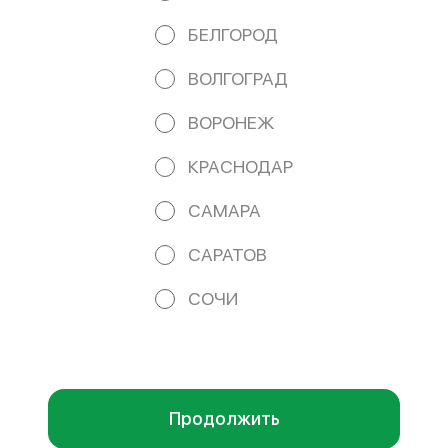
Банка ВТБ (ПАО) Кор/сч. 30101810145250000411 БИК
044525411 e-mail: iamphoru@yandex.ru
БЕЛГОРОД
Работает на эффективном ядре
Foodpicásso
ver. 3.2
ВОЛГОГРАД
ВОРОНЕЖ
ПОЛИТИКА КОНФИДЕНЦИАЛЬНОСТИ
КРАСНОДАР
ПУБЛИЧНАЯ ОФЕРТА
САМАРА
САРАТОВ
Акции, скидки, кэшбэк − в нашем приложении!
СОЧИ
Мы используем куки.
Пользуясь сайтом, вы даёте согласие на
обработку файлов cookie вашего браузера и использование
аналитических сервисов согласно нашей
политике
конфиденциальности
.
ОК