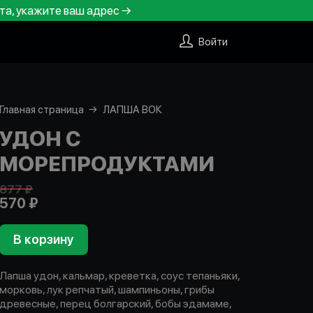
та, укажите ваш адрес →
Войти
Главная страница
ЛАПША ВОК
УДОН С
МОРЕПРОДУКТАМИ
877 ₽
570 ₽
В корзину
Лапша удон, кальмар, креветка, соус тепаньяки,
морковь, лук репчатый, шампиньоны, грибы
древесные, перец болгарский, бобы эдамаме,