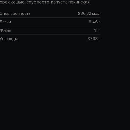
орех кешью, соус песто, капуста пекинская.
Энерг. ценность
286.32 ккал
Белки
9.46 г
Жиры
11 г
Углеводы
37.38 г