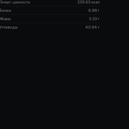
Энерг. ценность
239.63 ккал
Белки
6.98 г
Жиры
5.33 г
Углеводы
40.94 г