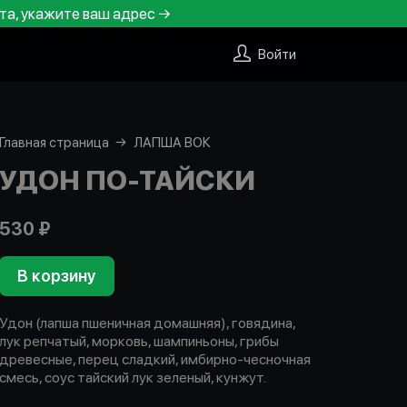
та, укажите ваш адрес →
Войти
Главная страница
ЛАПША ВОК
УДОН ПО-ТАЙСКИ
530 ₽
В корзину
Удон (лапша пшеничная домашняя), говядина,
лук репчатый, морковь, шампиньоны, грибы
древесные, перец сладкий, имбирно-чесночная
смесь, соус тайский лук зеленый, кунжут.