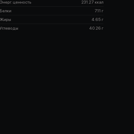
Энерг. ценность
231.27 ккал
Белки
7.11 г
Жиры
4.65 г
Углеводы
40.26 г