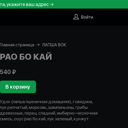
та, укажите ваш адрес →
Войти
Главная страница
ЛАПША ВОК
РАО БО КАЙ
540 ₽
В корзину
Удон (лапша пшеничная домашняя), говядина,
лук репчатый, морковь, шампиньоны, грибы
древесные, перец сладкий, имбирно-чесночная
смесь, соус рао бо кай, лук зеленый, кунжут.