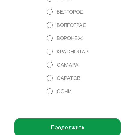
Банка ВТБ (ПАО) Кор/сч. 30101810145250000411 БИК
044525411 e-mail: iamphoru@yandex.ru
БЕЛГОРОД
Работает на эффективном ядре
Foodpicásso
ver. 3.2
ВОЛГОГРАД
ВОРОНЕЖ
ПОЛИТИКА КОНФИДЕНЦИАЛЬНОСТИ
КРАСНОДАР
ПУБЛИЧНАЯ ОФЕРТА
САМАРА
САРАТОВ
Акции, скидки, кэшбэк − в нашем приложении!
СОЧИ
Мы используем куки.
Пользуясь сайтом, вы даёте согласие на
обработку файлов cookie вашего браузера и использование
аналитических сервисов согласно нашей
политике
конфиденциальности
.
ОК