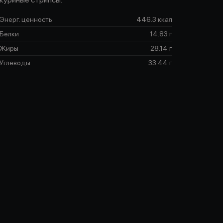
Энерг. ценность
446.3 ккал
Белки
14.83 г
Жиры
28.14 г
Углеводы
33.44 г