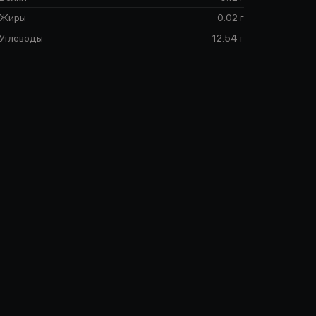
Жиры
0.02 г
Углеводы
12.54 г