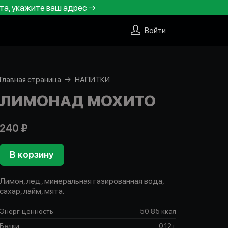
та, укажите ваш адрес →
Войти
Главная страница
НАПИТКИ
ЛИМОНАД МОХИТО
240 ₽
В корзину
Лимон, лед, минеральная газированная вода,
сахар, лайм, мята.
Энерг. ценность
50.85 ккал
Белки
0.12 г