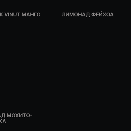
К VINUT МАНГО
ЛИМОНАД ФЕЙХОА
Д МОХИТО-
КА